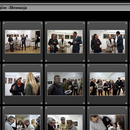
jów -Słowacja