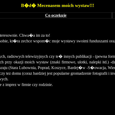
B�d� Mecenasem moich wystaw!!!
Co oczekuje
eresownie. Chwa�a im za to!
osobie, kt�ra zechce wspom�c moje wystawy swoimi funduszami ora
ch, radiowych telewizyjnych czy te� innych publikacji - (pewna fo
rzy okazji moich wystaw (znaki firmowe, ulotki, nalepki itd.) 
 kraju (Stara Lubownia, Poprad, Koszyce, Bardej�w -S�owacja, Wie
y tez domu (coraz bardziej jest popularne gromadzenie fotografii i
in
wych.
z imprez w firmie czy rodzinie.