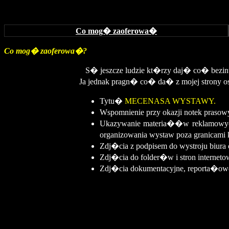
Co mog� zaoferowa�
Co mog� zaoferowa�?
S� jeszcze ludzie kt�rzy daj� co� bezint
Ja jednak pragn� co� da� z mojej strony 
Tytu�
MECENASA WYSTAWY.
Wspomnienie przy okazji notek prasowy
Ukazywanie materia��w reklamowych p
organizowania wystaw poza granicami
Zdj�cia z podpisem do wystroju biura cz
Zdj�cia do folder�w i stron interneto
Zdj�cia dokumentacyjne, reporta�owe 