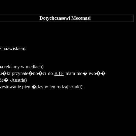
Dotychczasowi Mecenasi
z
nazwiskiem.
rma reklamy w mediach)
-dzi�ki przynale�no�ci do
KTF
mam mo�liwo��
de� -Austria)
westowanie pieni�dzy w ten rodzaj sztuki).